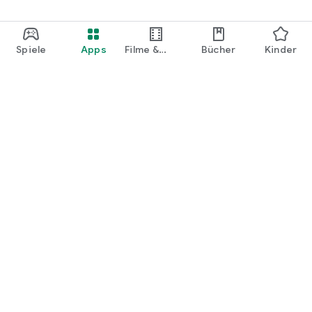
Spiele
Apps
Filme &
Bücher
Kinder
Shows
Google Play
Play Pass
Play Points
Geschenkkarten
Einlösen
Erstattungsrichtlinien
Kinder und Familie