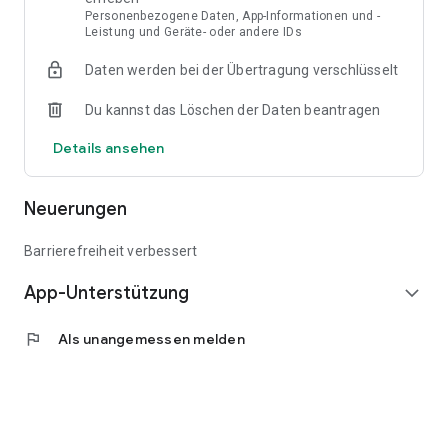
Personenbezogene Daten, App-Informationen und -
Leistung und Geräte- oder andere IDs
Daten werden bei der Übertragung verschlüsselt
Du kannst das Löschen der Daten beantragen
Details ansehen
Neuerungen
Barrierefreiheit verbessert
App-Unterstützung
expand_more
flag
Als unangemessen melden