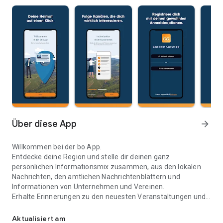
Über diese App
arrow_forward
Willkommen bei der bo App.
Entdecke deine Region und stelle dir deinen ganz
persönlichen Informationsmix zusammen, aus den lokalen
Nachrichten, den amtlichen Nachrichtenblättern und
Informationen von Unternehmen und Vereinen.
Erhalte Erinnerungen zu den neuesten Veranstaltungen und
Deine Heimat auf einen Blick
aktiviere den Abfallkalender deiner Kommune.
Aktualisiert am